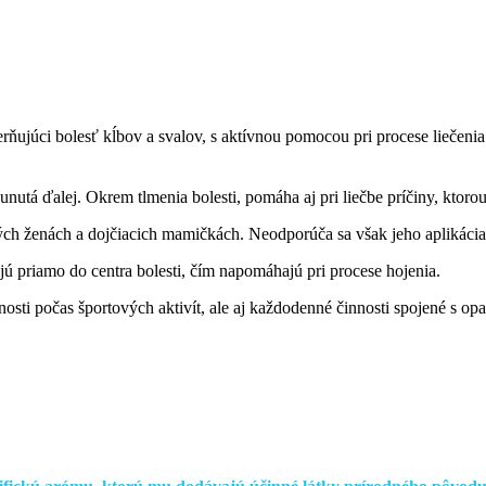
erňujúci bolesť kĺbov a svalov, s aktívnou pomocou pri procese liečen
unutá ďalej. Okrem tlmenia bolesti, pomáha aj pri liečbe príčiny, ktoro
ých ženách a dojčiacich mamičkách. Neodporúča sa však jeho aplikácia 
 priamo do centra bolesti, čím napomáhajú pri procese hojenia.
nosti počas športových aktivít, ale aj každodenné činnosti spojené s 