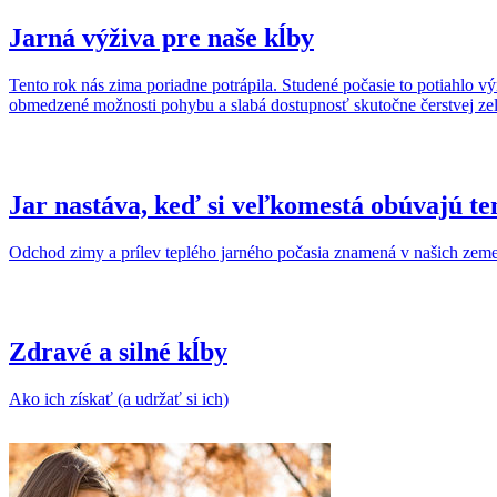
Jarná výživa pre naše kĺby
Tento rok nás zima poriadne potrápila. Studené počasie to potiahlo výr
obmedzené možnosti pohybu a slabá dostupnosť skutočne čerstvej z
Jar nastáva, keď si veľkomestá obúvajú te
Odchod zimy a prílev teplého jarného počasia znamená v našich zemep
Zdravé a silné kĺby
Ako ich získať (a udržať si ich)