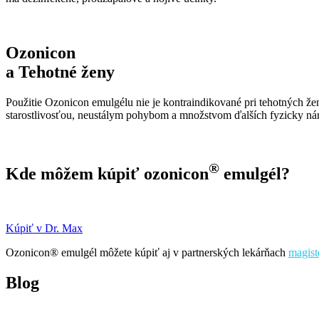
Ozonicon
a Tehotné ženy
Použitie Ozonicon emulgélu nie je kontraindikované pri tehotných že
starostlivosťou, neustálym pohybom a množstvom ďalších fyzicky náro
®
Kde môžem kúpiť
ozonicon
emulgél?
Kúpiť v Dr. Max
Ozonicon® emulgél môžete kúpiť aj v partnerských lekárňach
magist
Blog