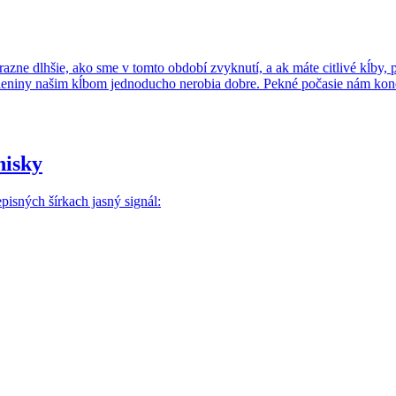
azne dlhšie, ako sme v tomto období zvyknutí, a ak máte citlivé kĺby, p
eleniny našim kĺbom jednoducho nerobia dobre. Pekné počasie nám k
nisky
isných šírkach jasný signál: