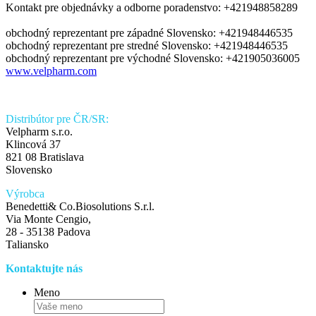
Kontakt pre objednávky a odborne poradenstvo: +421948858289
obchodný reprezentant pre západné Slovensko: +421948446535
obchodný reprezentant pre stredné Slovensko: +421948446535
obchodný reprezentant pre východné Slovensko: +421905036005
www.velpharm.com
Distribútor pre ČR/SR:
Velpharm s.r.o.
Klincová 37
821 08 Bratislava
Slovensko
Výrobca
Benedetti& Co.Biosolutions S.r.l.
Via Monte Cengio,
28 - 35138 Padova
Taliansko
Kontaktujte nás
Meno