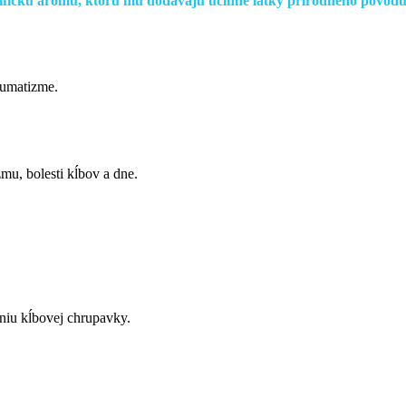
ifickú arómu, ktorú mu dodávajú účinné látky prírodného pôvodu
eumatizme.
zmu, bolesti kĺbov a dne.
niu kĺbovej chrupavky.