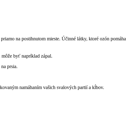
ia priamo na postihnutom mieste. Účinné látky, ktoré ozón pomáha
u môže byť napríklad zápal.
na prsia.
opakovaným namáhaním vašich svalových partií a kĺbov.