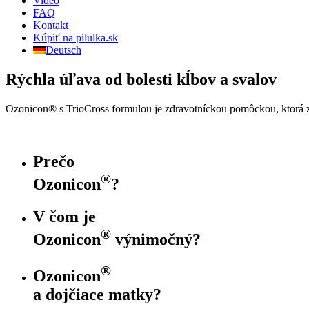
Video
FAQ
Kontakt
Kúpiť na pilulka.sk
Deutsch
Rýchla úľava od bolesti kĺbov a svalov
Ozonicon® s TrioCross formulou je zdravotníckou pomôckou, ktorá zn
Prečo
®
Ozonicon
?
V čom je
®
Ozonicon
výnimočný?
®
Ozonicon
a dojčiace matky?