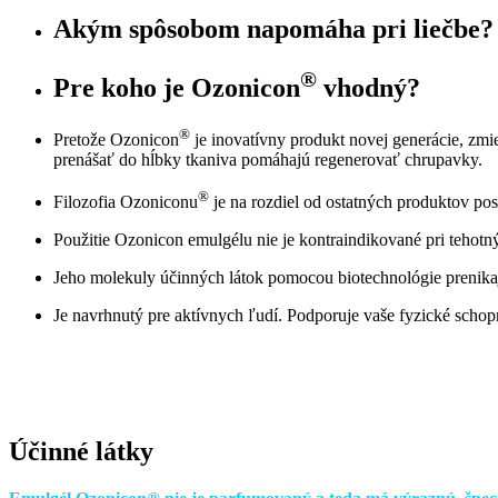
Akým spôsobom
napomáha
pri liečbe?
®
Pre koho je
Ozonicon
vhodný?
®
Pretože Ozonicon
je inovatívny produkt novej generácie, zmi
prenášať do hĺbky tkaniva pomáhajú regenerovať chrupavky.
®
Filozofia Ozoniconu
je na rozdiel od ostatných produktov pos
Použitie Ozonicon emulgélu nie je kontraindikované pri tehotn
Jeho molekuly účinných látok pomocou biotechnológie prenikajú
Je navrhnutý pre aktívnych ľudí. Podporuje vaše fyzické schop
Účinné látky