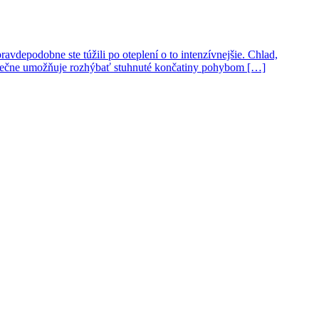
ravdepodobne ste túžili po oteplení o to intenzívnejšie. Chlad,
onečne umožňuje rozhýbať stuhnuté končatiny pohybom […]