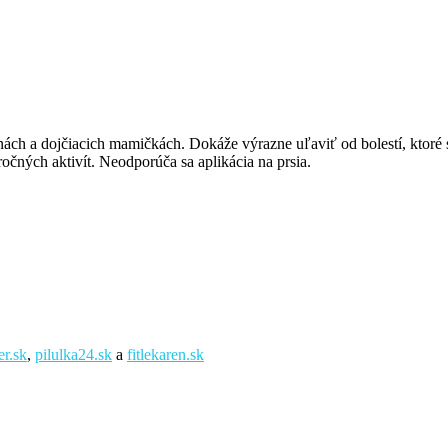
nách a dojčiacich mamičkách. Dokáže výrazne uľaviť od bolestí, ktoré 
čných aktivít. Neodporúča sa aplikácia na prsia.
er.sk
,
pilulka24.sk
a
fitlekaren.sk