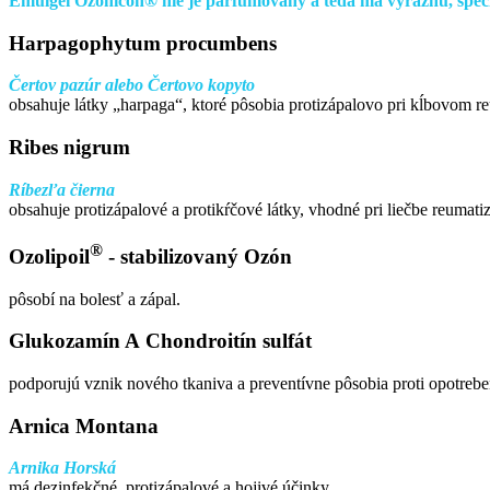
Emulgél Ozonicon® nie je parfumovaný a teda má výraznú, špec
Harpagophytum procumbens
Čertov pazúr alebo Čertovo kopyto
obsahuje látky „harpaga“, ktoré pôsobia protizápalovo pri kĺbovom r
Ribes nigrum
Ríbezľa čierna
obsahuje protizápalové a protikŕčové látky, vhodné pri liečbe reumati
®
Ozolipoil
- stabilizovaný Ozón
pôsobí na bolesť a zápal.
Glukozamín A Chondroitín sulfát
podporujú vznik nového tkaniva a preventívne pôsobia proti opotrebe
Arnica Montana
Arnika Horská
má dezinfekčné, protizápalové a hojivé účinky.